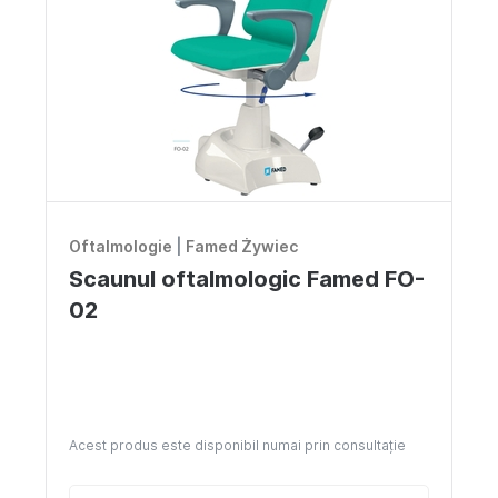
Noutăți
Locuri vacante
Livrare si achitare
Oferte
Contacte
Oftalmologie
|
Famed Żywiec
RO
Scaunul oftalmologic Famed FO-
02
Acest produs este disponibil numai prin consultație