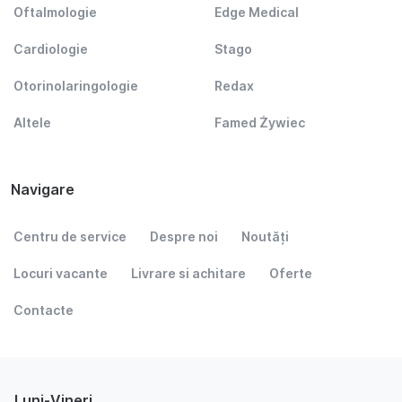
Oftalmologie
Edge Medical
Cardiologie
Stago
Otorinolaringologie
Redax
Altele
Famed Żywiec
Navigare
Centru de service
Despre noi
Noutăți
Locuri vacante
Livrare si achitare
Oferte
Contacte
Luni-Vineri