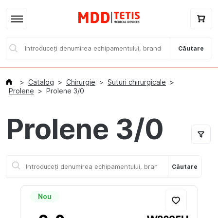
Căutare
Catalog
Chirurgie
Suturi chirurgicale
Prolene
Prolene 3/0
Prolene 3/0
Acasă
Catalog / E-magazin
Căutare
Branduri
Nou
Despre noi