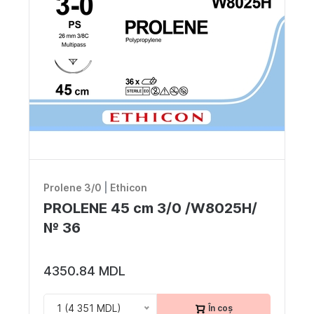
Noutăți
Locuri vacante
Livrare si achitare
Oferte
Contacte
RO
Prolene 3/0
|
Ethicon
PROLENE 45 cm 3/0 /W8025H/
№ 36
4350.84 MDL
1 (4 351 MDL)
În coș