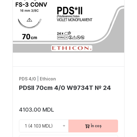
PDS 4/0
|
Ethicon
PDSII 70cm 4/0 W9734T № 24
4103.00 MDL
1 (4 103 MDL)
În coș