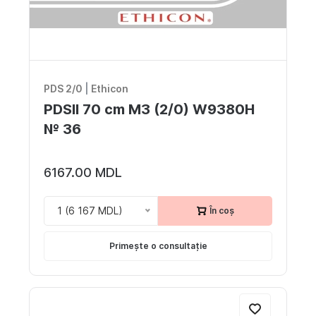
PDS 2/0
|
Ethicon
PDSII 70 cm M3 (2/0) W9380H
№ 36
6167.00 MDL
1 (6 167 MDL)
În coș
Primește o consultație