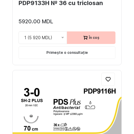
PDP9133H № 36 cu triclosan
5920.00 MDL
1 (5 920 MDL)
În coș
Primește o consultație