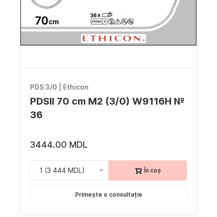
PDS 3/0
|
Ethicon
PDSII 70 cm M2 (3/0) W9116H №
36
3444.00 MDL
1 (3 444 MDL)
În coș
Primește o consultație