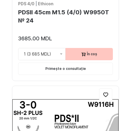
PDS 4/0
|
Ethicon
PDSII 45cm M1.5 (4/0) W9950T
№ 24
3685.00 MDL
1 (3 685 MDL)
În coș
Primește o consultație