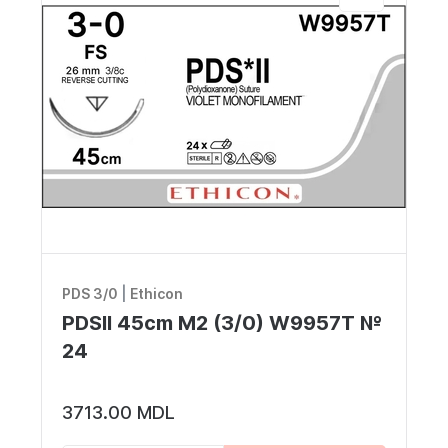
PDS 3/0
|
Ethicon
PDSII 45cm M2 (3/0) W9957T №
24
3713.00 MDL