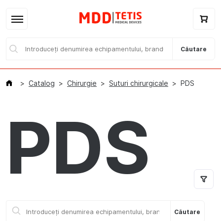
Căutare
Catalog
Chirurgie
Suturi chirurgicale
PDS
PDS
Acasă
Catalog / E-magazin
Branduri
Despre noi
Căutare