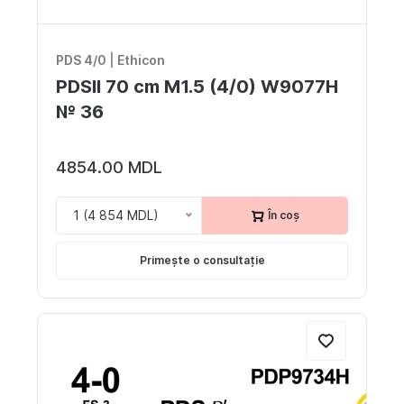
PDS 4/0
|
Ethicon
PDSII 70 cm M1.5 (4/0) W9077H
№ 36
4854.00 MDL
1 (4 854 MDL)
În coș
Primește o consultație