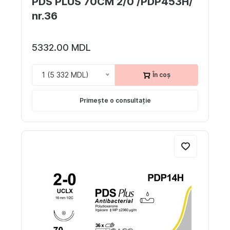
PDS PLUS 70CM 2/0 /PDP453H/
nr.36
5332.00 MDL
1 (5 332 MDL)
În coș
Primește o consultație