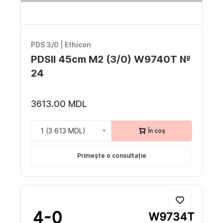
PDS 3/0
|
Ethicon
PDSII 45cm M2 (3/0) W9740T №
24
3613.00 MDL
1 (3 613 MDL)
În coș
Primește o consultație