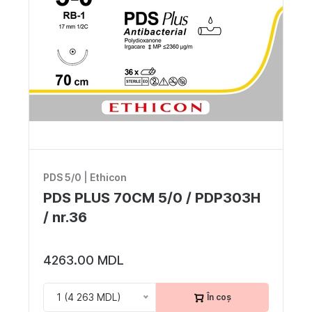
PDS 5/0
|
Ethicon
PDS PLUS 70CM 5/0 / PDP303H
/ nr.36
4263.00 MDL
1 (4 263 MDL)
În coș