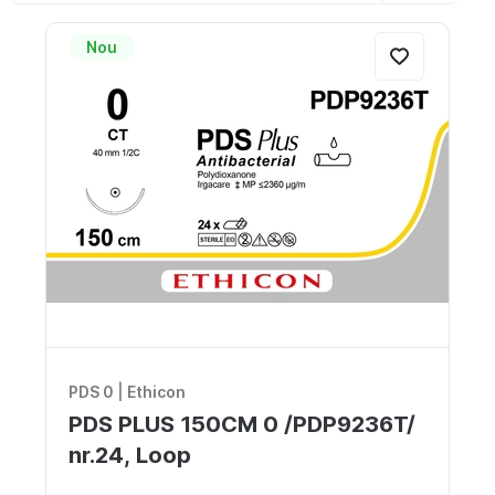
Noutăți
Nou
Locuri vacante
Livrare si achitare
Oferte
Contacte
RO
PDS 0
|
Ethicon
PDS PLUS 150CM 0 /PDP9236T/
nr.24, Loop