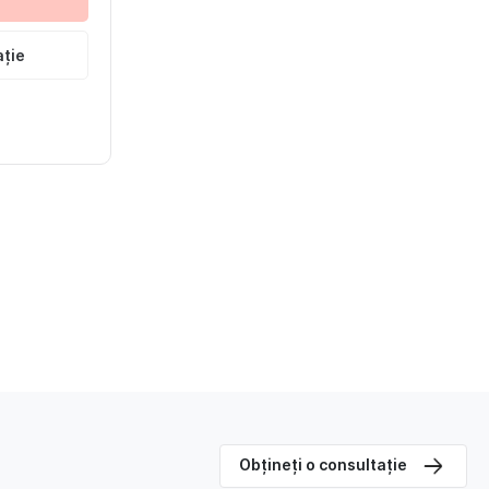
ație
Obțineți o consultație