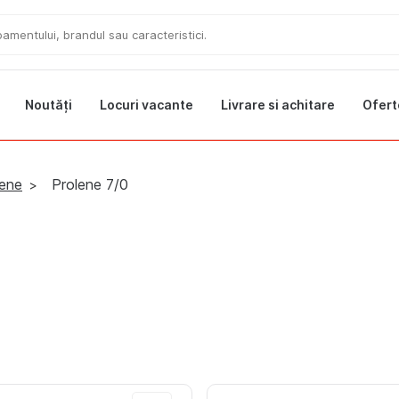
Noutăți
Locuri vacante
Livrare si achitare
Ofert
Ofer
lene
Prolene 7/0