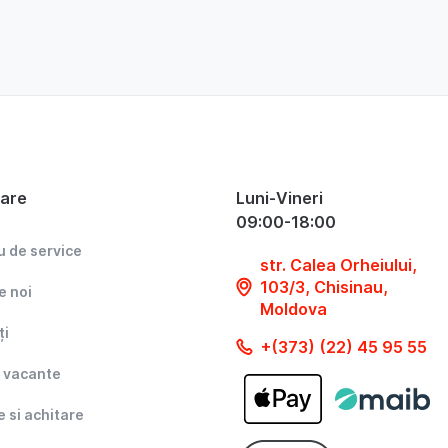
gare
Luni-Vineri
09:00-18:00
u de service
str. Calea Orheiului,
103/3, Chisinau,
e noi
Moldova
ți
+(373) (22) 45 95 55
i vacante
e si achitare