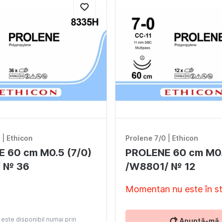
0
|
Ethicon
Prolene 7/0
|
Ethicon
 60 cm M0.5 (7/0)
PROLENE 60 cm M0.
/ № 36
/W8801/ № 12
Momentan nu este în s
este disponibil numai prin
Anunță-mă