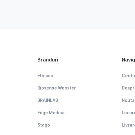
Branduri
Navi
Ethicon
Centr
Biosense Webster
Despr
BRAINLAB
Noută
Edge Medical
Locur
Stago
Livrar