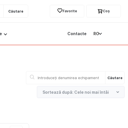
Favorite
Coş
Căutare
e
Contacte
RO
tă specială: SURGICEL™ FIBRILLAR™ la un preț EXCLUSIV
Căutare