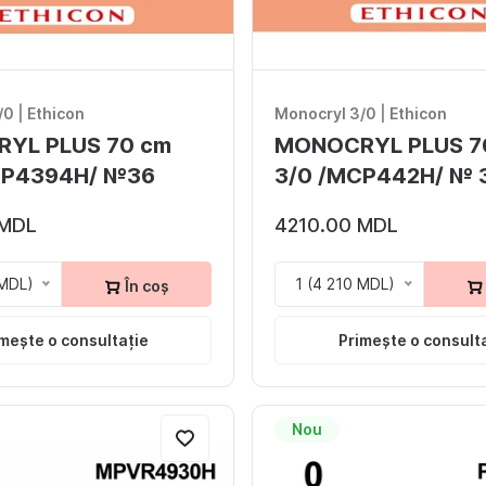
/0
|
Ethicon
Monocryl 3/0
|
Ethicon
YL PLUS 70 cm
MONOCRYL PLUS 7
CP4394H/ №36
3/0 /MCP442H/ № 
 MDL
4210.00 MDL
 MDL)
1 (4 210 MDL)
În coș
mește o consultație
Primește o consult
Nou