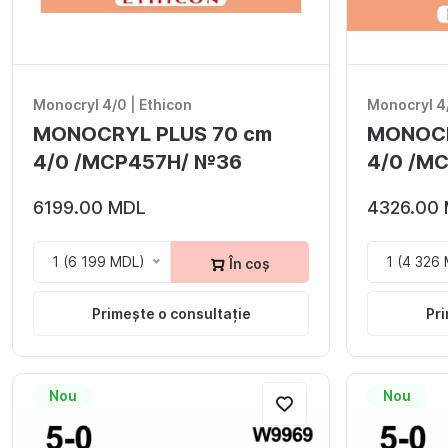
Monocryl 4/0
|
Ethicon
Monocryl 4
MONOCRYL PLUS 70 cm
MONOCR
4/0 /MCP457H/ №36
4/0 /M
6199.00 MDL
4326.00
1 (6 199 MDL)
1 (4 326
În coș
Primește o consultație
Pri
Nou
Nou