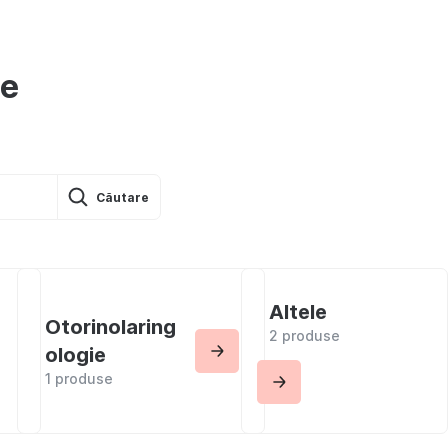
le
Căutare
Altele
Otorinolaring
2 produse
ologie
1 produse