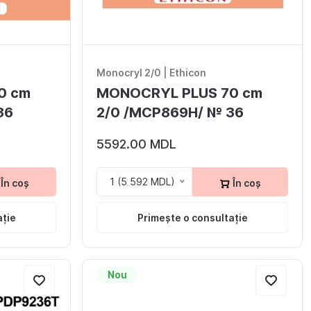
Monocryl 2/0
|
Ethicon
0 cm
MONOCRYL PLUS 70 cm
36
2/0 /MCP869H/ № 36
5592.00 MDL
1 (5 592 MDL)
În coș
În coș
ație
Primește o consultație
Nou