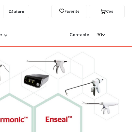
Favorite
Coş
Căutare
e
Contacte
RO
tă specială: SURGICEL™ FIBRILLAR™ la un preț EXCLUSIV