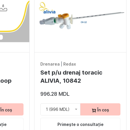
Drenarea
|
Redax
Set p/u drenaj toracic
Loop
ALIVIA, 10842
996.28 MDL
1 (996 MDL)
În coș
În coș
ație
Primește o consultație