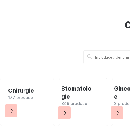
C
Stomatolo
Ginec
Chirurgie
gie
e
177 produse
349 produse
2 prod