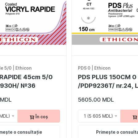
de 5/0
|
Ethicon
PDS 0
|
Ethicon
RAPIDE 45cm 5/0
PDS PLUS 150CM 0
930H/ №36
/PDP9236T/ nr.24, 
 MDL
5605.00 MDL
 MDL)
1 (5 605 MDL)
În coș
mește o consultație
Primește o consult