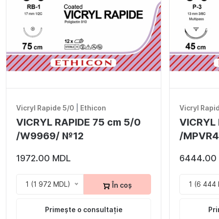
Vicryl Rapide 5/0
|
Ethicon
Vicryl Rapi
VICRYL RAPIDE 75 cm 5/0
VICRYL 
/W9969/ №12
/MPVR4
1972.00 MDL
6444.00
1 (1 972 MDL)
1 (6 444
În coș
Primește o consultație
Pri