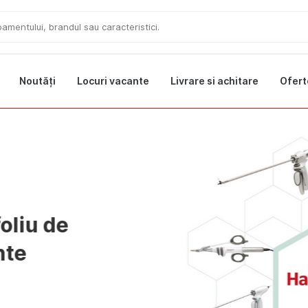
Noutăți
Locuri vacante
Livrare si achitare
Ofert
Ofer
- într-un
ct!