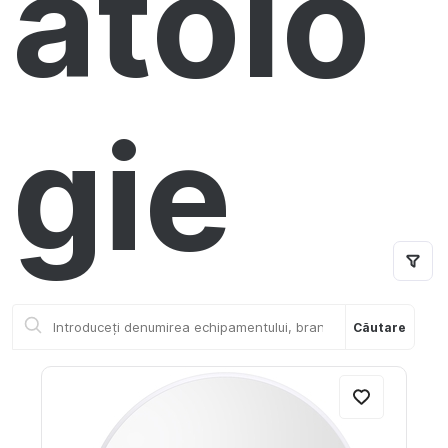
atolo
Noutăți
Locuri vacante
Livrare si achitare
gie
Oferte
Contacte
RO
Căutare