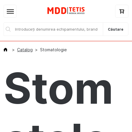
Căutare
Catalog
Stomatologie
Stom
Acasă
Catalog / E-magazin
Branduri
Despre noi