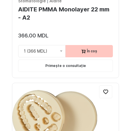
Stomatologie
|
Aidite
AIDITE PMMA Monolayer 22 mm
- A2
366.00 MDL
1 (366 MDL)
În coș
Primește o consultație