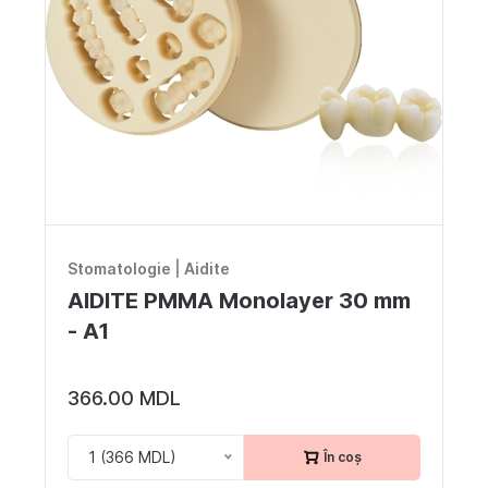
Stomatologie
|
Aidite
AIDITE PMMA Monolayer 30 mm
- A1
366.00 MDL
1 (366 MDL)
În coș