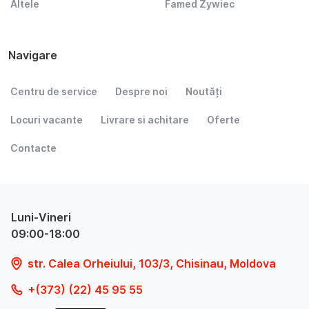
Altele
Famed Żywiec
Navigare
Centru de service
Despre noi
Noutăți
Locuri vacante
Livrare si achitare
Oferte
Contacte
Luni-Vineri
09:00-18:00
str. Calea Orheiului, 103/3, Chisinau, Moldova
+(373) (22) 45 95 55