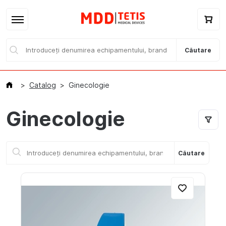
Căutare
Catalog
Ginecologie
Ginecologie
Acasă
Căutare
Catalog / E-magazin
Branduri
Despre noi