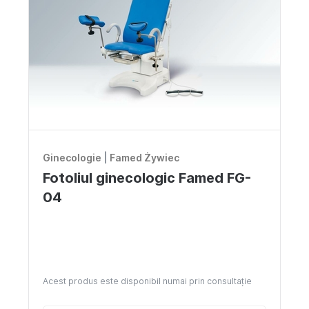
Noutăți
Locuri vacante
Livrare si achitare
Oferte
Contacte
Ginecologie
|
Famed Żywiec
RO
Fotoliul ginecologic Famed FG-
04
Acest produs este disponibil numai prin consultație