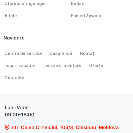
Otorinolaringologie
Redax
Altele
Famed Żywiec
Navigare
Centru de service
Despre noi
Noutăți
Locuri vacante
Livrare si achitare
Oferte
Contacte
Luni-Vineri
09:00-18:00
str. Calea Orheiului, 103/3, Chisinau, Moldova