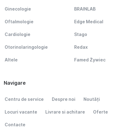
Ginecologie
BRAINLAB
Oftalmologie
Edge Medical
Cardiologie
Stago
Otorinolaringologie
Redax
Altele
Famed Żywiec
Navigare
Centru de service
Despre noi
Noutăți
Locuri vacante
Livrare si achitare
Oferte
Contacte