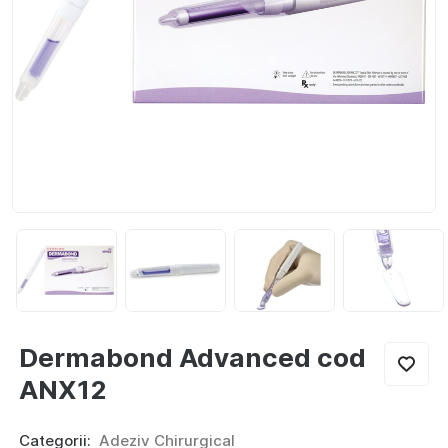
Noutăți
Locuri vacante
Livrare si achitare
Oferte
Contacte
RO
Dermabond Advanced cod
ANX12
Categorii:
Adeziv Chirurgical