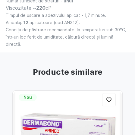
Număr suficient de straturi -
unul
Viscozitate ~
220
cP
Timpul de uscare a adezivului aplicat - 1,7 minute.
Ambalaj:
12
aplicatoare (cod ANX12).
Condiții de păstrare recomandate: la temperaturi sub 30°C,
într-un loc ferit de umiditate, căldură directă și lumină
directă.
Producte similare
Nou