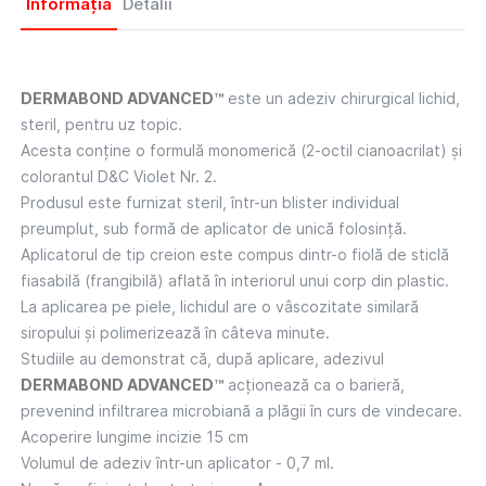
Informația
Detalii
DERMABOND ADVANCED
™
este un adeziv chirurgical lichid,
steril, pentru uz topic.
Acesta conține o formulă monomerică (2-octil cianoacrilat) și
colorantul D&C Violet Nr. 2.
Produsul este furnizat steril, într-un blister individual
preumplut, sub formă de aplicator de unică folosință.
Aplicatorul de tip creion este compus dintr-o fiolă de sticlă
fiasabilă (frangibilă) aflată în interiorul unui corp din plastic.
La aplicarea pe piele, lichidul are o vâscozitate similară
siropului și polimerizează în câteva minute.
Studiile au demonstrat că, după aplicare, adezivul
DERMABOND ADVANCED
™
acționează ca o barieră,
prevenind infiltrarea microbiană a plăgii în curs de vindecare.
Acoperire lungime incizie 15 cm
Volumul de adeziv într-un aplicator - 0,7 ml.