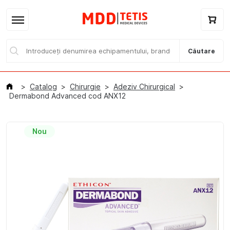
Căutare
Catalog
Chirurgie
Adeziv Chirurgical
Dermabond Advanced cod ANX12
Nou
Acasă
Catalog / E-magazin
Branduri
Despre noi