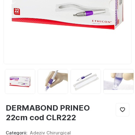
Noutăți
Locuri vacante
Livrare si achitare
Oferte
Contacte
RO
DERMABOND PRINEO
22cm cod CLR222
Categorii:
Adeziv Chirurgical