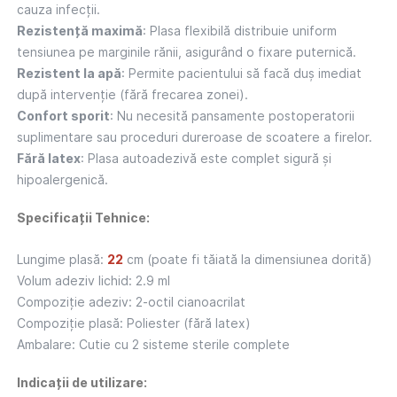
cauza infecții.
Rezistență maximă
: Plasa flexibilă distribuie uniform
tensiunea pe marginile rănii, asigurând o fixare puternică.
Rezistent la apă
: Permite pacientului să facă duș imediat
după intervenție (fără frecarea zonei).
Confort sporit
: Nu necesită pansamente postoperatorii
suplimentare sau proceduri dureroase de scoatere a firelor.
Fără latex
: Plasa autoadezivă este complet sigură și
hipoalergenică.
Specificații Tehnice:
Lungime plasă:
22
cm (poate fi tăiată la dimensiunea dorită)
Volum adeziv lichid: 2.9 ml
Compoziție adeziv: 2-octil cianoacrilat
Compoziție plasă: Poliester (fără latex)
Ambalare: Cutie cu 2 sisteme sterile complete
Indicații de utilizare: