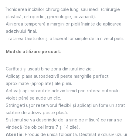
Închiderea inciziilor chirurgicale lungi sau medii (chirurgie
plastică, ortopedie, ginecologie, cezariană).
Alinierea temporară a marginilor pielii înainte de aplicarea
adezivului final.
Tratarea tăieturilor și a laceratilor simple de la nivelul pielii.
Mod de utilizare pe scurt:
Curățați și uscați bine zona din jurul inciziei.
Aplicați plasa autoadezivă peste marginile perfect
aproximate (apropiate) ale pielii.
Activați aplicatorul de adeziv lichid prin rotirea butonului
violet până se aude un clic.
Strângeți ușor rezervorul flexibil și aplicați uniform un strat
subțire de adeziv peste plasă.
Sistemul se va desprinde de la sine pe măsură ce rana se
vindecă (de obicei între 7 și 14 zile).
Atenție
: Produs de unică folosință. Destinat exclusiv uzului