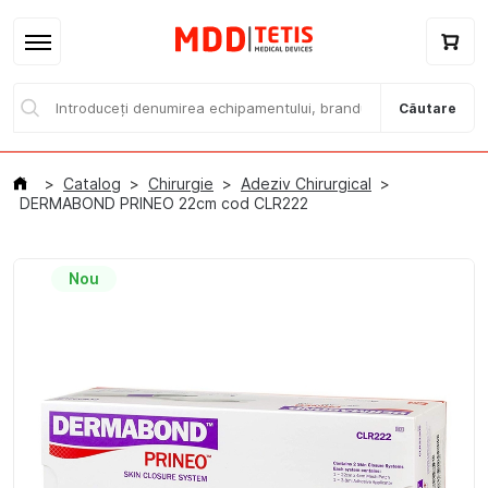
Căutare
Catalog
Chirurgie
Adeziv Chirurgical
DERMABOND PRINEO 22cm cod CLR222
Nou
Acasă
Catalog / E-magazin
Branduri
Despre noi