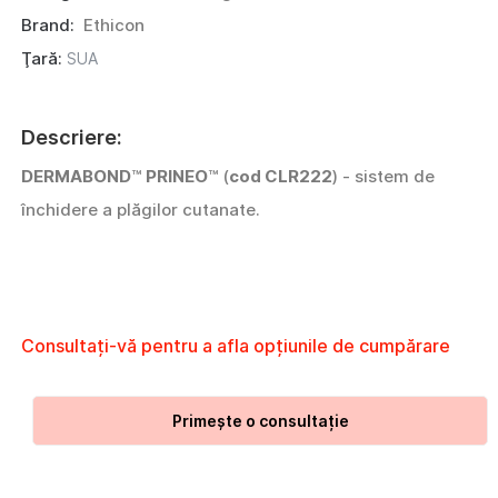
Brand:
Ethicon
Ţară:
SUA
Descriere:
DERMABOND
™
PRINEO
™ (
cod CLR222
) - sistem de
închidere a plăgilor cutanate.
Consultați-vă pentru a afla opțiunile de cumpărare
Primește o consultație