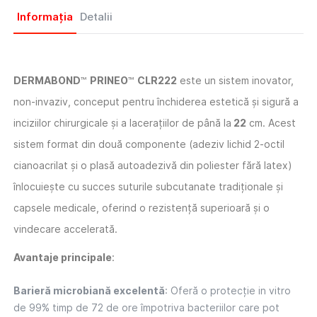
Informația
Detalii
DERMABOND
™
PRINEO
™
CLR222
este un sistem inovator,
non-invaziv, conceput pentru închiderea estetică și sigură a
inciziilor chirurgicale și a lacerațiilor de până la
22
cm. Acest
sistem format din două componente (adeziv lichid 2-octil
cianoacrilat și o plasă autoadezivă din poliester fără latex)
înlocuiește cu succes suturile subcutanate tradiționale și
capsele medicale, oferind o rezistență superioară și o
vindecare accelerată.
Avantaje principale
:
Barieră microbiană excelentă
: Oferă o protecție in vitro
de 99% timp de 72 de ore împotriva bacteriilor care pot