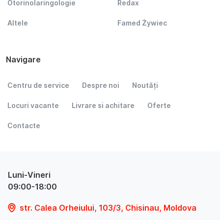
Otorinolaringologie
Redax
Altele
Famed Żywiec
Navigare
Centru de service
Despre noi
Noutăți
Locuri vacante
Livrare si achitare
Oferte
Contacte
Luni-Vineri
09:00-18:00
str. Calea Orheiului, 103/3, Chisinau, Moldova