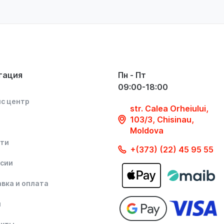
гация
Пн - Пт
09:00-18:00
с центр
str. Calea Orheiului,
103/3, Chisinau,
Moldova
сти
+(373) (22) 45 95 55
сии
вка и оплата
и