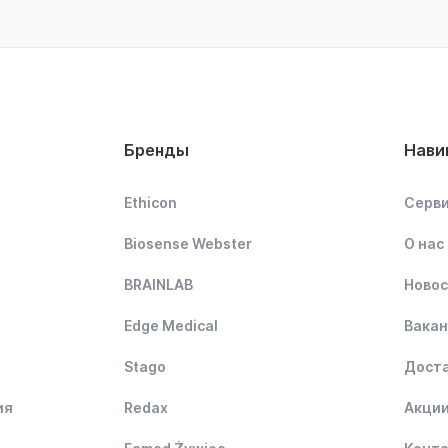
Бренды
Нави
Ethicon
Серви
Biosense Webster
О нас
BRAINLAB
Ново
Edge Medical
Вакан
Stago
Доста
ия
Redax
Акци