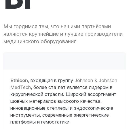
Новости
Вакансии
Мы гордимся тем, что нашими партнёрами
Доставка и оплата
являются крупнейшие и лучшие производители
Акции
медицинского оборудования
Контакты
RU
Ethicon
, входящая в группу
Johnson & Johnson
MedTech
, более ста лет является лидером в
хирургической отрасли. Широкий ассортимент
шовных материалов высокого качества,
инновационные степлеры и эндоскопические
инструменты, современные энергетические
платформы и гемостатики.